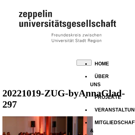
HOME
ÜBER
UNS
20221019-ZUG-byAnnaGlad-
PROJEKTE
297
VERANSTALTU
MITGLIEDSCHAF
&